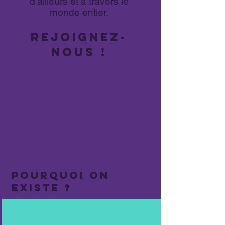
d'ailleurs et à travers le
monde entier.
REJOIGNEZ-
NOUS !
Pourquoi on
existe ?