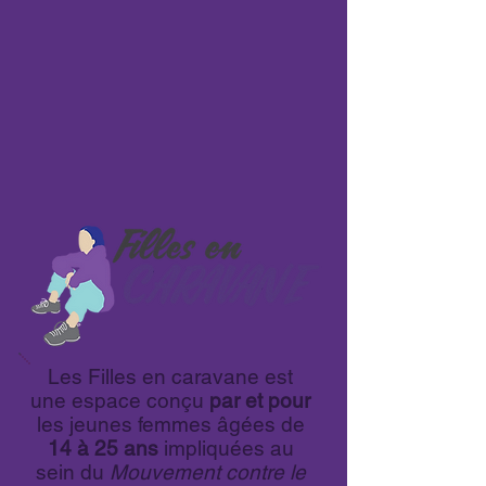
Les Filles en caravane est
une espace conçu
par et pour
les jeunes femmes âgées de
14 à 25 ans
impliquées au
sein du
Mouvement contre le