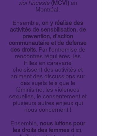
viol l'inceste
(MCVI)
en
Montréal.
Ensemble,
on y réalise des
activités de sensbilisation, de
prevention, d'action
communautaire et de defense
des droits
. Par l'entremise de
rencontres régulières, les
Filles en caravane
choisissent des activités et
animent des discussions sur
des sujets tels que le
féminisme, les violences
sexuelles, le consentement et
plusieurs autres enjeux qui
nous concernent !
Ensemble,
nous luttons pour
les droits des femmes
d'ici,