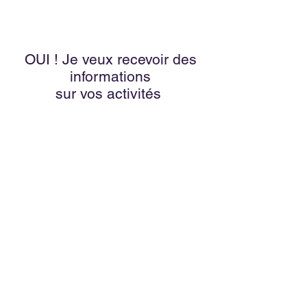
OUI ! Je veux recevoir des
informations
sur vos activités
Remplissez ce
formulaire
et restez à
l'écoute de
nos
prochaines
activités et
événements !